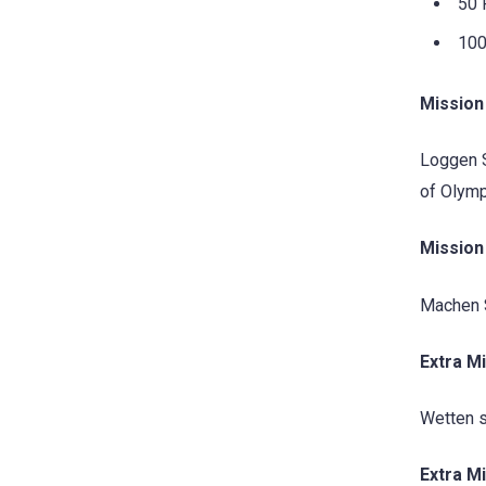
50 
100
Mission 
Loggen S
of Olymp
Mission 
Machen S
Extra Mi
Wetten s
Extra Mi