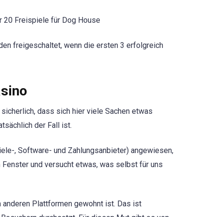
r 20 Freispiele für Dog House
en freigeschaltet, wenn die ersten 3 erfolgreich
asino
icherlich, dass sich hier viele Sachen etwas
sächlich der Fall ist.
Spiele-, Software- und Zahlungsanbieter) angewiesen,
 Fenster und versucht etwas, was selbst für uns
n anderen Plattformen gewohnt ist. Das ist