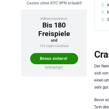
Casino ohne KYC VPN erlaubt!
K
M
Willkommensbonus:
S
Bis 180
Freispiele
und
10% Crypto Cashback
Cra
Bonus sichern!
Der Name
Bedingungen
sich von
einen um
sehr gut
Bevor wi
Test übe