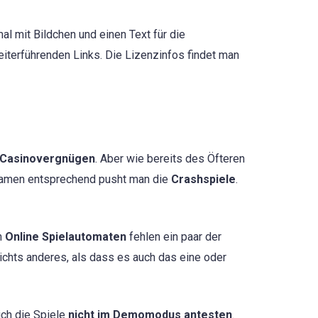
al mit Bildchen und einen Text für die
eiterführenden Links. Die Lizenzinfos findet man
Casinovergnügen
. Aber wie bereits des Öfteren
 Namen entsprechend pusht man die
Crashspiele
.
n
Online Spielautomaten
fehlen ein paar der
nichts anderes, als dass es auch das eine oder
ich die Spiele
nicht im Demomodus antesten
.