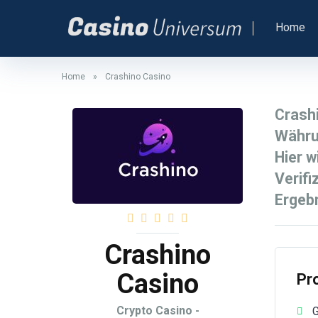
Home
Home
»
Crashino Casino
Crashi
Währu
Hier w
Verifi
Ergebn
Crashino
Casino
Pr
Crypto Casino -
G