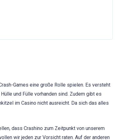
 Crash-Games eine große Rolle spielen. Es versteht
n Hülle und Fülle vorhanden sind. Zudem gibt es
nkitzel im Casino nicht ausreicht. Da sich das alles
stellen, dass Crashino zum Zeitpunkt von unserem
llen wir jeden zur Vorsicht raten. Auf der anderen