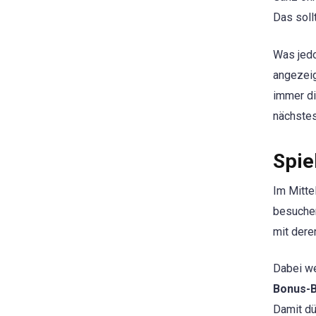
Das soll
Was jedo
angezeig
immer di
nächstes
Spie
Im Mitte
besuchen
mit dere
Dabei we
Bonus-B
Damit dü