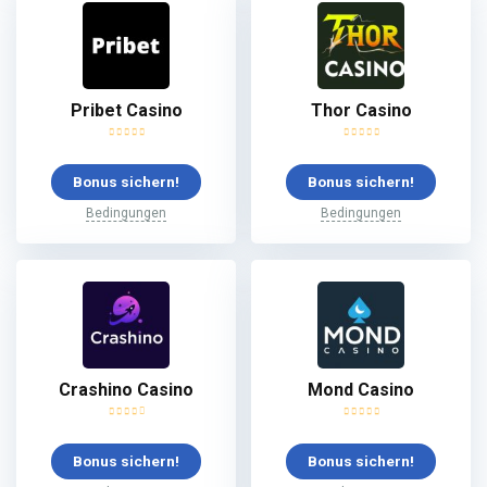
Pribet Casino
Thor Casino
Bonus sichern!
Bonus sichern!
Bedingungen
Bedingungen
Crashino Casino
Mond Casino
Bonus sichern!
Bonus sichern!