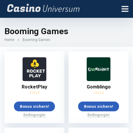
Booming Games
Home
»
Booming Games
RocketPlay
Gomblingo
Bonus sichern!
Bonus sichern!
Bedingungen
Bedingungen