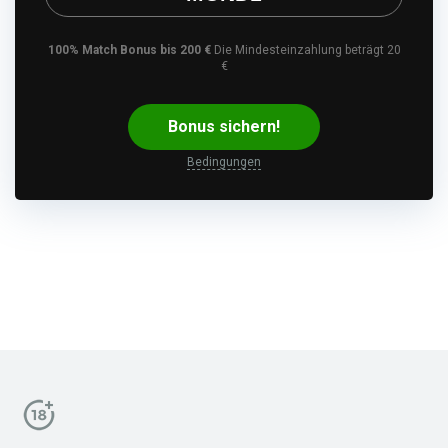
100% Match Bonus bis 200 €
Die Mindesteinzahlung beträgt 20
€
Bonus sichern!
Bedingungen