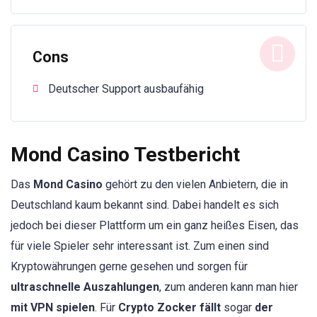
Cons
Deutscher Support ausbaufähig
Mond Casino Testbericht
Das
Mond Casino
gehört zu den vielen Anbietern, die in
Deutschland kaum bekannt sind. Dabei handelt es sich
jedoch bei dieser Plattform um ein ganz heißes Eisen, das
für viele Spieler sehr interessant ist. Zum einen sind
Kryptowährungen gerne gesehen und sorgen für
ultraschnelle Auszahlungen
, zum anderen kann man hier
mit VPN spielen
. Für
Crypto Zocker
fällt
sogar
der