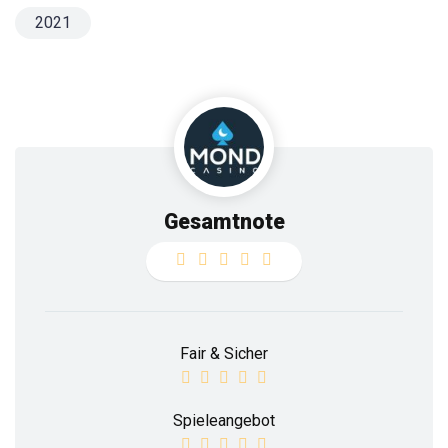
2021
Gesamtnote
Fair & Sicher
Spieleangebot