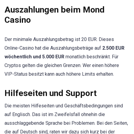
Auszahlungen beim Mond
Casino
Der minimale Auszahlungsbetrag ist 20 EUR. Dieses
Online-Casino hat die Auszahlungsbeträge auf
2.500 EUR
wöchentlich und 5.000 EUR
monatlich beschränkt. Für
Cryptos gelten die gleichen Grenzen. Wer einen höhere
VIP-Status besitzt kann auch höhere Limits erhalten.
Hilfeseiten und Support
Die meisten Hilfeseiten und Geschäftsbedingungen sind
auf Englisch. Das ist im Zweifelsfall ohnehin die
ausschlaggebende Sprache bei Problemen. Bei den Seiten,
die auf Deutsch sind, raten wir dazu sich kurz bei der