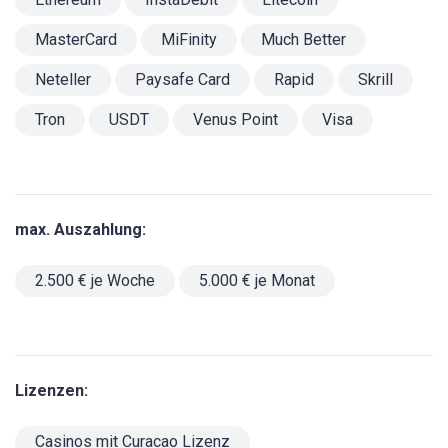
MasterCard
MiFinity
Much Better
Neteller
Paysafe Card
Rapid
Skrill
Tron
USDT
Venus Point
Visa
max. Auszahlung:
2.500 € je Woche
5.000 € je Monat
Lizenzen:
Casinos mit Curacao Lizenz