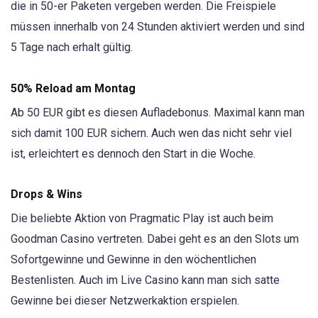
die in 50-er Paketen vergeben werden. Die Freispiele
müssen innerhalb von 24 Stunden aktiviert werden und sind
5 Tage nach erhalt gültig.
50% Reload am Montag
Ab 50 EUR gibt es diesen Aufladebonus. Maximal kann man
sich damit 100 EUR sichern. Auch wen das nicht sehr viel
ist, erleichtert es dennoch den Start in die Woche.
Drops & Wins
Die beliebte Aktion von Pragmatic Play ist auch beim
Goodman Casino vertreten. Dabei geht es an den Slots um
Sofortgewinne und Gewinne in den wöchentlichen
Bestenlisten. Auch im Live Casino kann man sich satte
Gewinne bei dieser Netzwerkaktion erspielen.