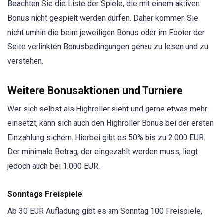
Beachten Sie die Liste der Spiele, die mit einem aktiven
Bonus nicht gespielt werden dürfen. Daher kommen Sie
nicht umhin die beim jeweiligen Bonus oder im Footer der
Seite verlinkten Bonusbedingungen genau zu lesen und zu
verstehen.
Weitere Bonusaktionen und Turniere
Wer sich selbst als Highroller sieht und gerne etwas mehr
einsetzt, kann sich auch den Highroller Bonus bei der ersten
Einzahlung sichern. Hierbei gibt es 50% bis zu 2.000 EUR.
Der minimale Betrag, der eingezahlt werden muss, liegt
jedoch auch bei 1.000 EUR.
Sonntags Freispiele
Ab 30 EUR Aufladung gibt es am Sonntag 100 Freispiele,