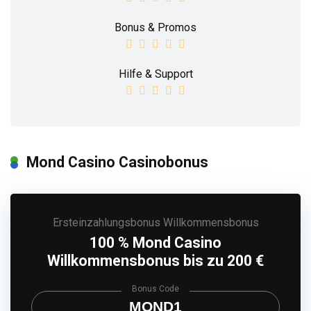
Bonus & Promos
Hilfe & Support
Mond Casino Casinobonus
Ersteinzahlungsbonus
Willkommensbonus
100 % Mond Casino
Willkommensbonus bis zu 200 €
Bonus Code
MOND1