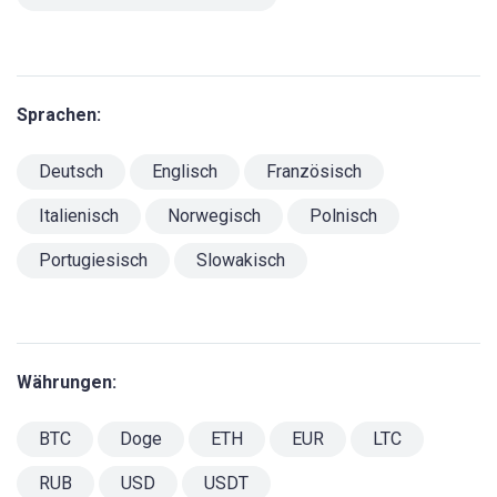
Sprachen:
Deutsch
Englisch
Französisch
Italienisch
Norwegisch
Polnisch
Portugiesisch
Slowakisch
Währungen:
BTC
Doge
ETH
EUR
LTC
RUB
USD
USDT