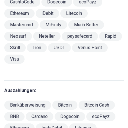
CashtoCode
Dogecoin
ecoPayz
Ethereum
iDebit
Litecoin
Mastercard
MiFinity
Much Better
Neosurf
Neteller
paysafecard
Rapid
Skrill
Tron
USDT
Venus Point
Visa
Auszahlungen:
Banküberweisung
Bitcoin
Bitcoin Cash
BNB
Cardano
Dogecoin
ecoPayz
Ethereum
InstaDebit
Litecoin