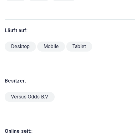
Läuft auf:
Desktop
Mobile
Tablet
Besitzer:
Versus Odds B.V.
Online seit::