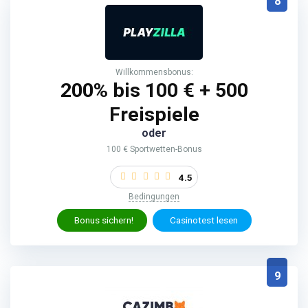
8
Willkommensbonus:
200% bis 100 € + 500
Freispiele
oder
100 € Sportwetten-Bonus
4.5
Bedingungen
Bonus sichern!
Casinotest lesen
9