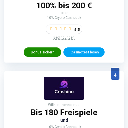
100% bis 200 €
oder
10% Crypto Cashback
4.5
Bedingungen
Bonus sichern!
Casinotest lesen
4
Willkommensbonus:
Bis 180 Freispiele
und
10% Crypto Cashback