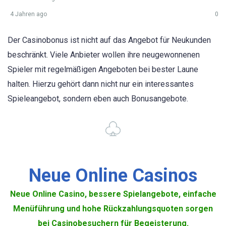
4 Jahren ago
0
Der Casinobonus ist nicht auf das Angebot für Neukunden
beschränkt. Viele Anbieter wollen ihre neugewonnenen
Spieler mit regelmäßigen Angeboten bei bester Laune
halten. Hierzu gehört dann nicht nur ein interessantes
Spieleangebot, sondern eben auch Bonusangebote.
Neue Online Casinos
Neue Online Casino, bessere Spielangebote, einfache
Menüführung und hohe Rückzahlungsquoten sorgen
bei Casinobesuchern für Begeisterung.