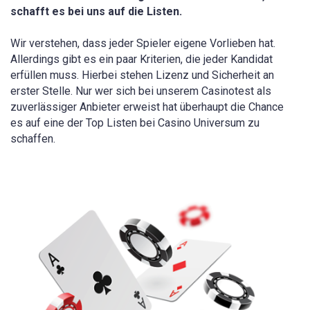
schafft es bei uns auf die Listen.
Wir verstehen, dass jeder Spieler eigene Vorlieben hat.
Allerdings gibt es ein paar Kriterien, die jeder Kandidat
erfüllen muss. Hierbei stehen Lizenz und Sicherheit an
erster Stelle. Nur wer sich bei unserem Casinotest als
zuverlässiger Anbieter erweist hat überhaupt die Chance
es auf eine der Top Listen bei Casino Universum zu
schaffen.