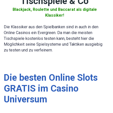
Tischspiele & Co
Blackjack, Roulette und Baccarat als digitale
Klassiker!
Die Klassiker aus den Spielbanken sind in auch in den
Online Casinos ein Evergreen. Da man die meisten
Tischspiele kostenlos testen kann, besteht hier die
Möglichkeit seine Spielsysteme und Taktiken ausgiebig
zu testen und zu verfeinern.
Die besten Online Slots
GRATIS im Casino
Universum