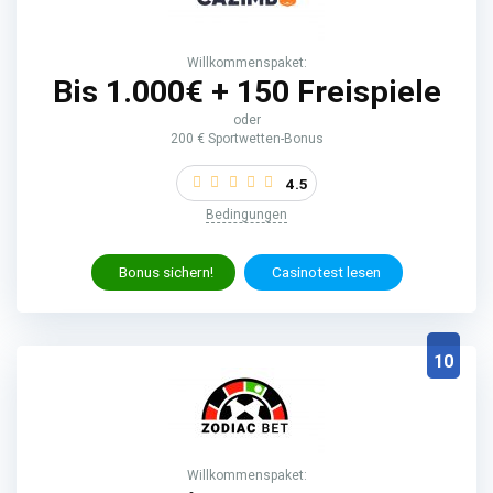
Willkommenspaket:
Bis 1.000€ + 150 Freispiele
oder
200 € Sportwetten-Bonus
4.5
Bedingungen
Bonus sichern!
Casinotest lesen
10
Willkommenspaket: