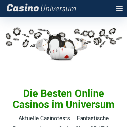
Die Besten Online
Casinos im Universum
Aktuelle Casinotests – Fantastische