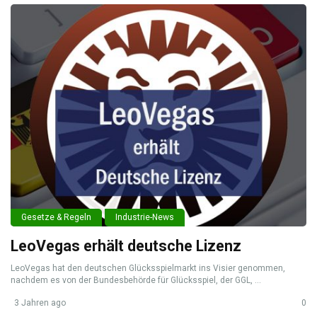
Gesetze & Regeln
Industrie-News
LeoVegas erhält deutsche Lizenz
LeoVegas hat den deutschen Glücksspielmarkt ins Visier genommen,
nachdem es von der Bundesbehörde für Glücksspiel, der GGL, ...
3 Jahren ago
0