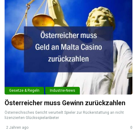
Gesetze & Regeln
Industrie-News
Österreicher muss Gewinn zurückzahlen
Österreichisches Gericht verurteilt Spieler zur Rückerstattung an nicht
lizenzierten Glücksspielanbieter
2 Jahren ago
0