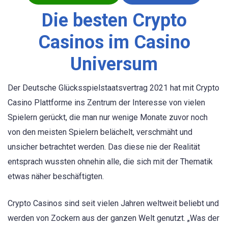
Die besten Crypto
Casinos im Casino
Universum
Der Deutsche Glücksspielstaatsvertrag 2021 hat mit Crypto
Casino Plattforme ins Zentrum der Interesse von vielen
Spielern gerückt, die man nur wenige Monate zuvor noch
von den meisten Spielern belächelt, verschmäht und
unsicher betrachtet werden. Das diese nie der Realität
entsprach wussten ohnehin alle, die sich mit der Thematik
etwas näher beschäftigten.
Crypto Casinos sind seit vielen Jahren weltweit beliebt und
werden von Zockern aus der ganzen Welt genutzt. „Was der