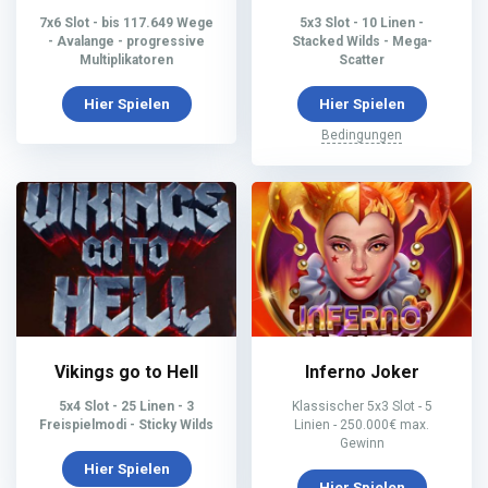
7x6 Slot - bis 117.649 Wege
5x3 Slot - 10 Linen -
- Avalange - progressive
Stacked Wilds - Mega-
Multiplikatoren
Scatter
Hier Spielen
Hier Spielen
Bedingungen
Vikings go to Hell
Inferno Joker
5x4 Slot - 25 Linen - 3
Klassischer 5x3 Slot - 5
Freispielmodi - Sticky Wilds
Linien - 250.000€ max.
Gewinn
Hier Spielen
Hier Spielen