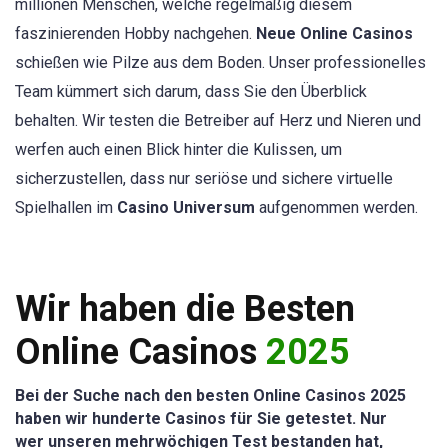
millionen Menschen, welche regelmäßig diesem
faszinierenden Hobby nachgehen.
Neue Online Casinos
schießen wie Pilze aus dem Boden. Unser professionelles
Team kümmert sich darum, dass Sie den Überblick
behalten. Wir testen die Betreiber auf Herz und Nieren und
werfen auch einen Blick hinter die Kulissen, um
sicherzustellen, dass nur seriöse und sichere virtuelle
Spielhallen im
Casino Universum
aufgenommen werden.
Wir haben die Besten
Online Casinos
2025
Bei der Suche nach den besten Online Casinos 2025
haben wir hunderte Casinos für Sie getestet.
Nur
wer unseren mehrwöchigen Test bestanden hat,