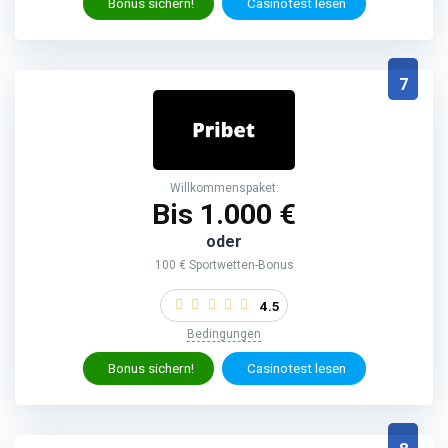
Bonus sichern!
Casinotest lesen
7
Willkommenspaket:
Bis 1.000 €
oder
100 € Sportwetten-Bonus
4.5
Bedingungen
Bonus sichern!
Casinotest lesen