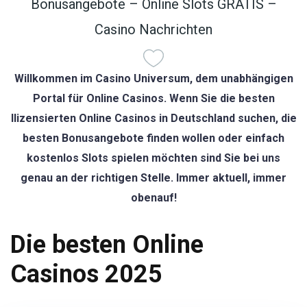
Bonusangebote – Online Slots GRATIS –
Casino Nachrichten
Willkommen im Casino Universum, dem unabhängigen
Portal für Online Casinos. Wenn Sie die besten
llizensierten Online Casinos in Deutschland suchen, die
besten Bonusangebote finden wollen oder einfach
kostenlos Slots spielen möchten sind Sie bei uns
genau an der richtigen Stelle. Immer aktuell, immer
obenauf!
Die besten Online
Casinos 2025