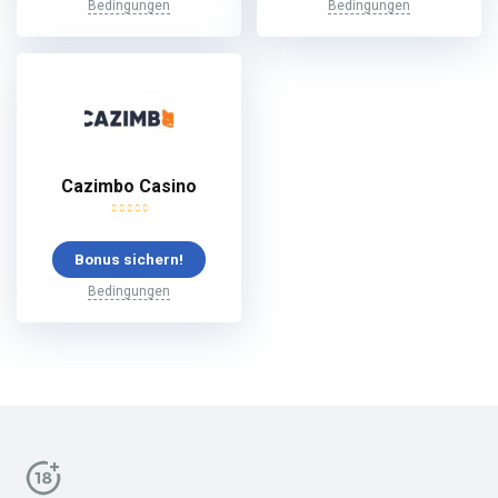
Bedingungen
Bedingungen
Cazimbo Casino
Bonus sichern!
Bedingungen