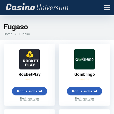
Fugaso
Home
»
Fugaso
RocketPlay
Gomblingo
Bonus sichern!
Bonus sichern!
Bedingungen
Bedingungen