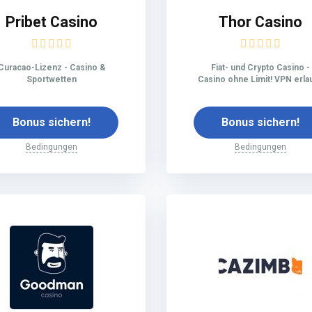
Pribet Casino
Thor Casino
Curacao-Lizenz - Casino &
Fiat- und Crypto Casino -
Sportwetten
Casino ohne Limit! VPN erlau
Bonus sichern!
Bonus sichern!
Bedingungen
Bedingungen