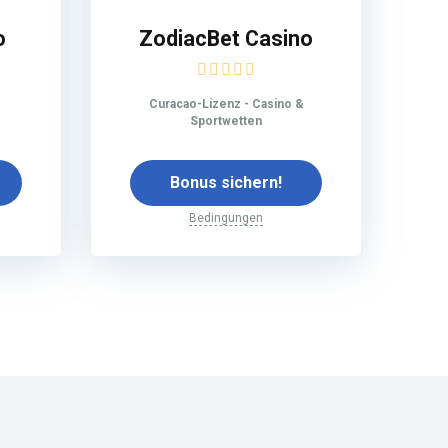
o
ZodiacBet Casino
Curacao-Lizenz - Casino &
Sportwetten
Bonus sichern!
Bedingungen