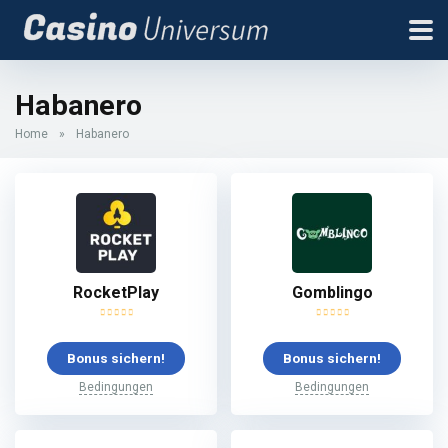
Habanero
Home
»
Habanero
RocketPlay
Gomblingo
Bonus sichern!
Bonus sichern!
Bedingungen
Bedingungen