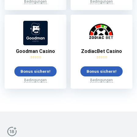
Bedingungen
Bedingungen
Goodman Casino
ZodiacBet Casino
Bonus sichern!
Bonus sichern!
Bedingungen
Bedingungen