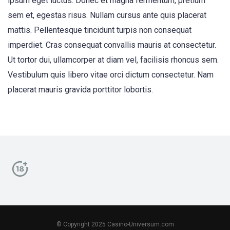
ipsum eget luctus. Donec et magna fermentum, pretium
sem et, egestas risus. Nullam cursus ante quis placerat
mattis. Pellentesque tincidunt turpis non consequat
imperdiet. Cras consequat convallis mauris at consectetur.
Ut tortor dui, ullamcorper at diam vel, facilisis rhoncus sem.
Vestibulum quis libero vitae orci dictum consectetur. Nam
placerat mauris gravida porttitor lobortis.
© Copyright 2025 Casino-Universum.com