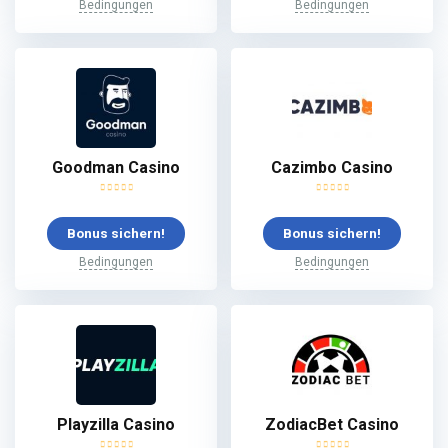
Bedingungen
Bedingungen
Goodman Casino
Cazimbo Casino
Bonus sichern!
Bonus sichern!
Bedingungen
Bedingungen
Playzilla Casino
ZodiacBet Casino