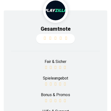
Gesamtnote
Fair & Sicher
Spieleangebot
Bonus & Promos