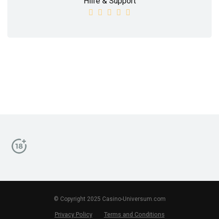
Hilfe & Support
© Copyright 2025 Casino-Universum.com
Privacy Policy
Terms and Conditions