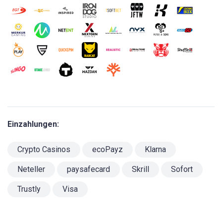
Einzahlungen:
Crypto Casinos
ecoPayz
Klarna
Neteller
paysafecard
Skrill
Sofort
Trustly
Visa