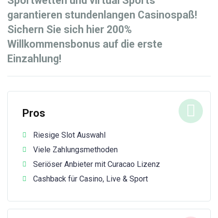
Sportwetten und virtual Sports
garantieren stundenlangen Casinospaß!
Sichern Sie sich hier 200%
Willkommensbonus auf die erste
Einzahlung!
Pros
Riesige Slot Auswahl
Viele Zahlungsmethoden
Seriöser Anbieter mit Curacao Lizenz
Cashback für Casino, Live & Sport