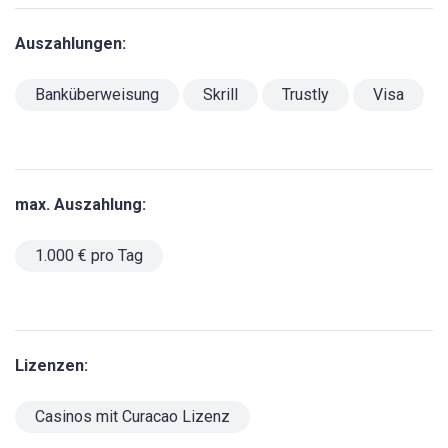
Auszahlungen:
Banküberweisung
Skrill
Trustly
Visa
max. Auszahlung:
1.000 € pro Tag
Lizenzen:
Casinos mit Curacao Lizenz