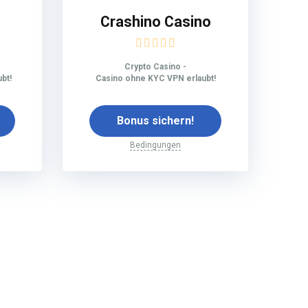
Crashino Casino
Crypto Casino -
bt!
Casino ohne KYC VPN erlaubt!
Bonus sichern!
Bedingungen