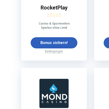
RocketPlay
Casino & Sportwetten
Spielen ohne Limit
Bonus sichern!
Bedingungen