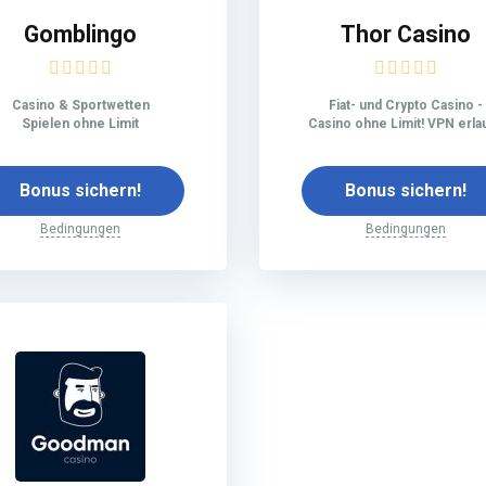
Gomblingo
Thor Casino
Casino & Sportwetten
Fiat- und Crypto Casino -
Spielen ohne Limit
Casino ohne Limit! VPN erlau
Bonus sichern!
Bonus sichern!
Bedingungen
Bedingungen