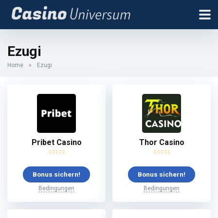
Ezugi
Home
»
Ezugi
Pribet Casino
Thor Casino
Bonus sichern!
Bonus sichern!
Bedingungen
Bedingungen