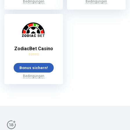
Bedingungen
Bedingungen
ZodiacBet Casino
Bonus sichern!
Bedingungen