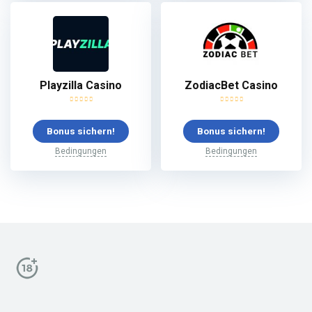
Playzilla Casino
ZodiacBet Casino
Bonus sichern!
Bonus sichern!
Bedingungen
Bedingungen