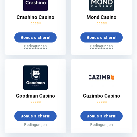
Crashino Casino
Mond Casino
Bonus sichern!
Bonus sichern!
Bedingungen
Bedingungen
Goodman Casino
Cazimbo Casino
Bonus sichern!
Bonus sichern!
Bedingungen
Bedingungen