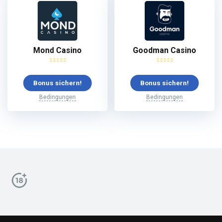
Mond Casino
Goodman Casino
Bonus sichern!
Bonus sichern!
Bedingungen
Bedingungen