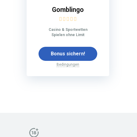
Gomblingo
Casino & Sportwetten
Spielen ohne Limit
Bonus sichern!
Bedingungen