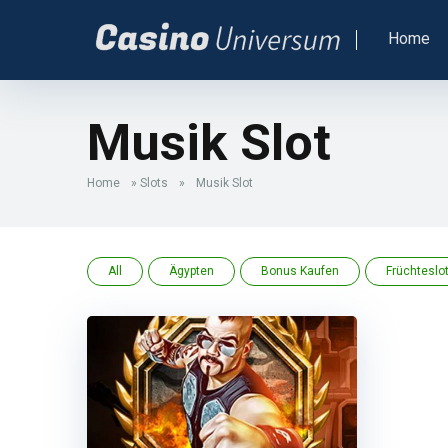
Home
Musik Slot
Home
»
Slots
»
Musik Slot
All
Ägypten
Bonus Kaufen
Früchteslo