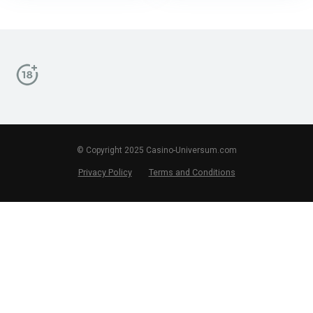
© Copyright 2025 Casino-Universum.com
Privacy Policy
Terms and Conditions