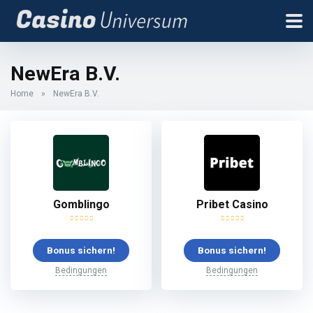
NewEra B.V.
Home
»
NewEra B.V.
Gomblingo
Pribet Casino
Bonus sichern!
Bonus sichern!
Bedingungen
Bedingungen