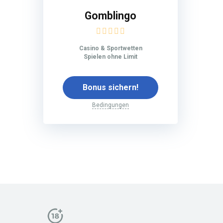
Gomblingo
Casino & Sportwetten
Spielen ohne Limit
Bonus sichern!
Bedingungen