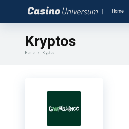
Home
Kryptos
Home
»
Kryptos