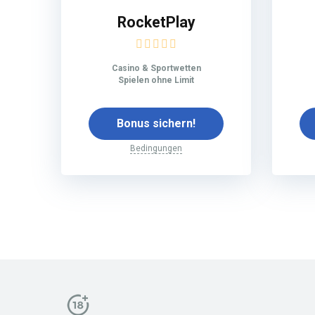
RocketPlay
Casino & Sportwetten
Spielen ohne Limit
Bonus sichern!
Bedingungen