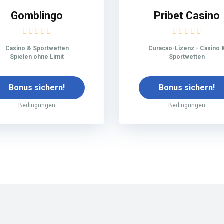
Gomblingo
Pribet Casino
Casino & Sportwetten
Curacao-Lizenz - Casino 
Spielen ohne Limit
Sportwetten
Bonus sichern!
Bonus sichern!
Bedingungen
Bedingungen