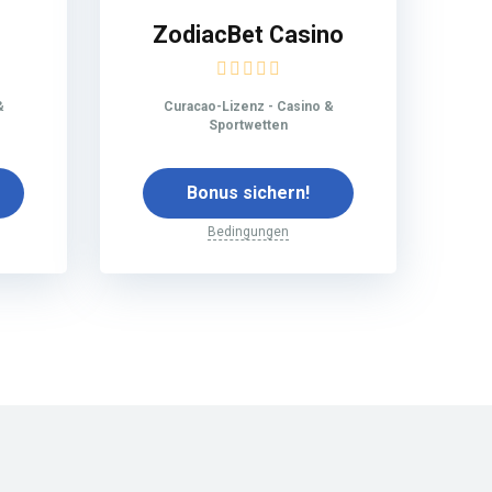
ZodiacBet Casino
&
Curacao-Lizenz - Casino &
Sportwetten
Bonus sichern!
Bedingungen