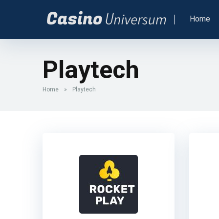
Home
Playtech
Home
»
Playtech