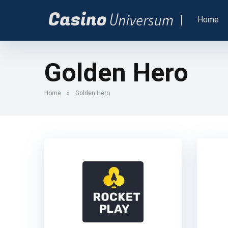
Home
Golden Hero
Home
»
Golden Hero