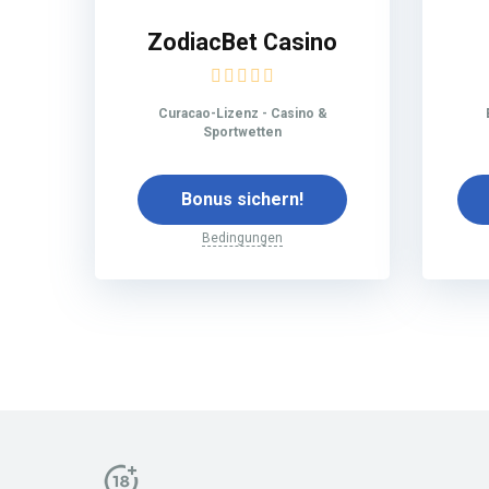
ZodiacBet Casino
Curacao-Lizenz - Casino &
Sportwetten
Bonus sichern!
Bedingungen