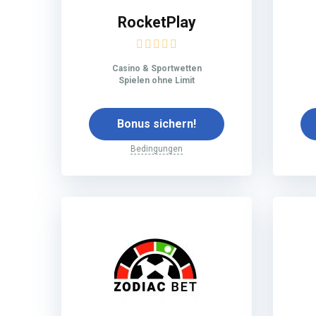
RocketPlay
Casino & Sportwetten
Spielen ohne Limit
Bonus sichern!
Bedingungen